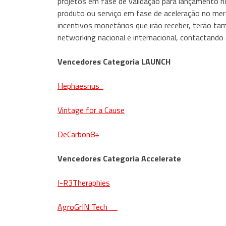
projetos em fase de validação para lançamento 
produto ou serviço em fase de aceleração no mer
incentivos monetários que irão receber, terão ta
networking nacional e internacional, contacta
Vencedores Categoria LAUNCH
Hephaesnus
Vintage for a Cause
DeCarbon8+
Vencedores Categoria Accelerate
I-R3Theraphies
AgroGrIN Tech