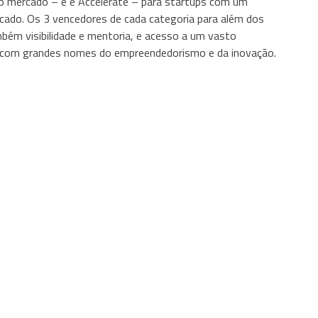
no mercado – e e Accelerate – para startups com um
cado. Os 3 vencedores de cada categoria para além dos
mbém visibilidade e mentoria, e acesso a um vasto
ndo com grandes nomes do empreendedorismo e da inovação.