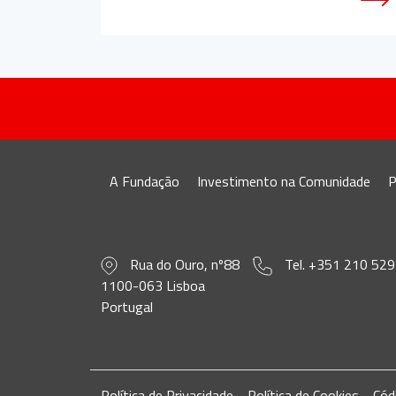
A Fundação
Investimento na Comunidade
P
Rua do Ouro, nº88
Tel. +351 210 529
1100-063 Lisboa
Portugal
Política de Privacidade
Política de Cookies
Cód