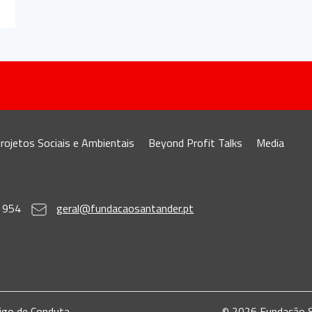
rojetos Sociais e Ambientais
Beyond Profit Talks
Media
 954
geral@fundacaosantander.pt
igo de Conduta
© 2026 Fundação Sa