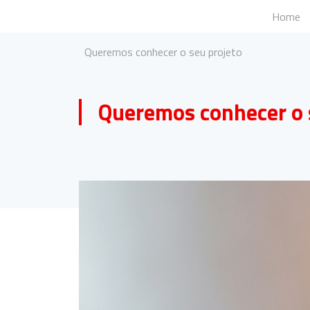
Skip
Home
to
Fundação Santander Portugal
Comunicação de bolsas eventos e projectos da F
content
Queremos conhecer o seu projeto
Queremos conhecer o 