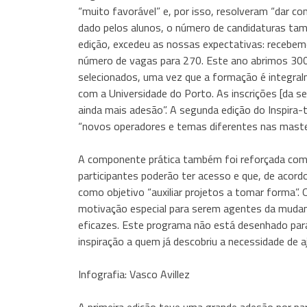
“muito favorável” e, por isso, resolveram “dar co
dado pelos alunos, o número de candidaturas tam
edição, excedeu as nossas expectativas: recebemo
número de vagas para 270. Este ano abrimos 300
selecionados, uma vez que a formação é integral
com a Universidade do Porto. As inscrições [da s
ainda mais adesão”. A segunda edição do Inspir
“novos operadores e temas diferentes nas maste
A componente prática também foi reforçada com m
participantes poderão ter acesso e que, de acor
como objetivo “auxiliar projetos a tomar forma”.
motivação especial para serem agentes da mudanç
eficazes. Este programa não está desenhado para
inspiração a quem já descobriu a necessidade de a
Infografia: Vasco Avillez