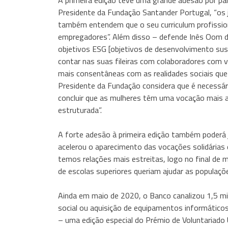
A primeira edição teve uma grande adesão por pa
Presidente da Fundação Santander Portugal, “os j
também entendem que o seu curriculum profissiona
empregadores”. Além disso – defende Inês Oom
objetivos ESG [objetivos de desenvolvimento s
contar nas suas fileiras com colaboradores com v
mais consentâneas com as realidades sociais que 
Presidente da Fundação considera que é necessár
concluir que as mulheres têm uma vocação mais a
estruturada”.
A forte adesão à primeira edição também poderá 
acelerou o aparecimento das vocações solidárias
temos relações mais estreitas, logo no final de
de escolas superiores queriam ajudar as populaçõ
Ainda em maio de 2020, o Banco canalizou 1,5 mi
social ou aquisição de equipamentos informátic
– uma edição especial do Prémio de Voluntariado 