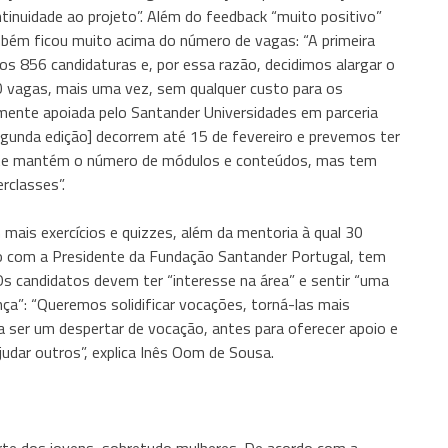
ntinuidade ao projeto”. Além do feedback “muito positivo”
bém ficou muito acima do número de vagas: “A primeira
s 856 candidaturas e, por essa razão, decidimos alargar o
 vagas, mais uma vez, sem qualquer custo para os
mente apoiada pelo Santander Universidades em parceria
egunda edição] decorrem até 15 de fevereiro e prevemos ter
a-te mantém o número de módulos e conteúdos, mas tem
rclasses”.
ais exercícios e quizzes, além da mentoria à qual 30
do com a Presidente da Fundação Santander Portugal, tem
 Os candidatos devem ter “interesse na área” e sentir “uma
a”: “Queremos solidificar vocações, torná-las mais
 ser um despertar de vocação, antes para oferecer apoio e
judar outros”, explica Inês Oom de Sousa.