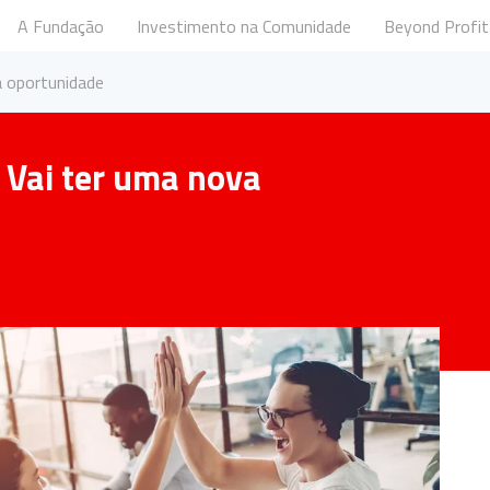
A Fundação
Investimento na Comunidade
Beyond Profit
undação Santander Portugal
a oportunidade
? Vai ter uma nova